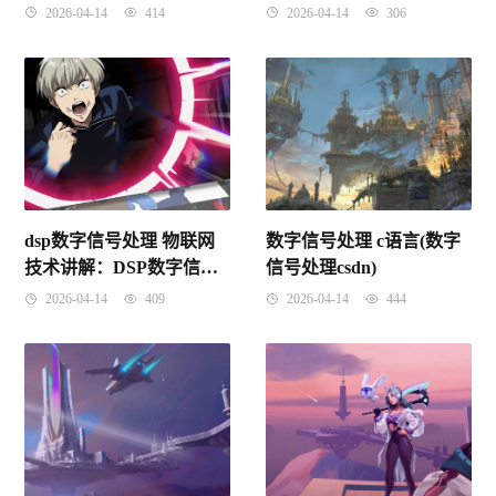
美课后答案)
自测试题)
2026-04-14
414
2026-04-14
306
dsp数字信号处理 物联网
数字信号处理 c语言(数字
技术讲解：DSP数字信号
信号处理csdn)
处理技术
2026-04-14
409
2026-04-14
444