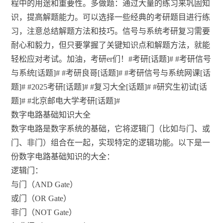
程中的用途和重要性。多做题：通过大量的练习来巩固知
识，提高解题能力。可以选择一些经典的考研题目进行练
习，注意总结解题方法和技巧。信号与系统考研复习需要
耐心和毅力，但只要掌握了关键知识点和解题方法，就能
轻松应对考试。加油，考研er们！#考研[话题]# #考研信号
与系统[话题]# #考研良哥[话题]# #考研信号与系统网课[话
题]# #2025考研[话题]# #复习大全[话题]# #研究生初试[话
题]# #北京邮电大学考研[话题]#
数字电路基础知识大全
数字电路是数字系统的基础，它将逻辑门（比如与门、或
门、非门）组合在一起，实现特定的逻辑功能。以下是一
份数字电路基础知识的大全：
逻辑门：
与门（AND Gate）
或门（OR Gate）
非门（NOT Gate）