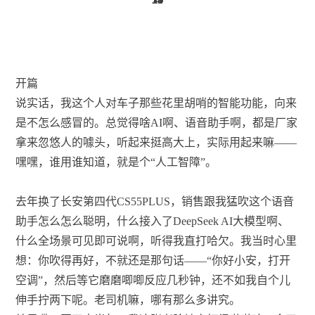
开篇
说实话，我这个人对车子那些花里胡哨的智能功能，向来
是不怎么感冒的。总觉得啥AI啊、语音助手啊，都是厂家
拿来忽悠人的噱头，听起来挺高大上，实际用起来嘛——
嘿嘿，谁用谁知道，就是个“人工智障”。
去年换了长安第四代CS55PLUS，销售跟我猛吹这个语音
助手怎么怎么聪明，什么接入了DeepSeek AI大模型啊、
什么全场景可见即可说啊，听得我直打哈欠。我当时心里
想：你吹得再好，不就还是那句话——“你好小安，打开
空调”，然后等它磨磨唧唧反应几秒钟，还不如我自个儿
伸手拧两下呢。老司机嘛，哪有那么多讲究。