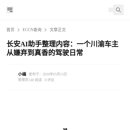
首页
ECCN查询
文章正文
长安AI助手整理内容：一个川渝车主
从嫌弃到真香的驾驶日常
小编
发布于：2026年05月13日
管理员
140 阅读 · 0 评论
15
15
14
21
15
17
39
15
15
15
11
11
4
4
4